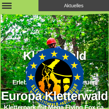
Aktuelles
Kletterwald
Paderborn
Erlebe Dein Kletterabenteuer!
Europa Kletterwald
Kletterpark mit Mega Flying Fox ca.