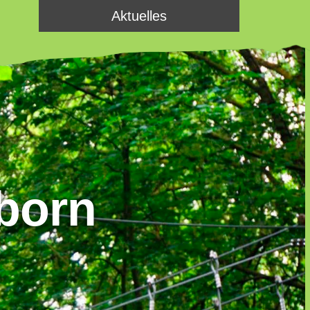
Aktuelles
derborn
teuer!